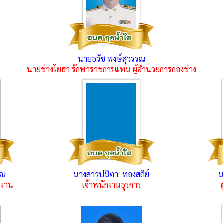
นายธวัช พงษ์สุวรรณ
นายช่างโยธา รักษาราชการแทน ผู้อำนวยการกองช่าง
รณ
นางสาวปนิตา ทองสถิย์
น
ญงาน
เจ้าพนักงานธุรการ