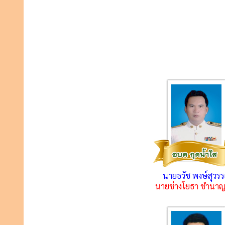
นายธวัช พงษ์สุวร
นายช่างโยธา ชำนา