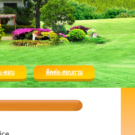
ม-ตอบ
ติดต่อ-สอบถาม
ice