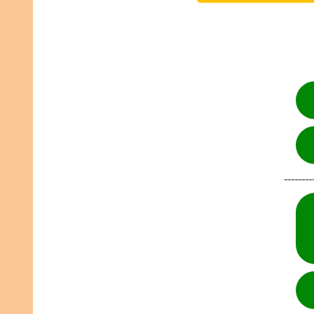
--------