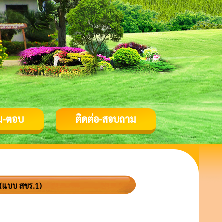
ม-ตอบ
ติดต่อ-สอบถาม
 (แบบ สขร.1)