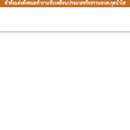
คำสั่งแต่งตั้งคณะทำงานขับเคลื่อนประมวลจริยธรรมอบต.กุดน้ำใส