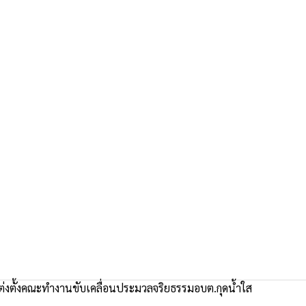
ต่งตั้งคณะทำงานขับเคลื่อนประมวลจริยธรรมอบต.กุดน้ำใส