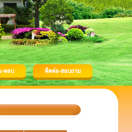
ม-ตอบ
ติดต่อ-สอบถาม