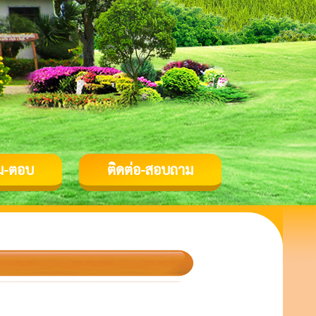
ม-ตอบ
ติดต่อ-สอบถาม